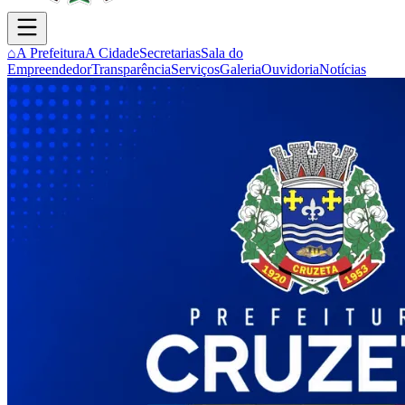
⌂
A Prefeitura
A Cidade
Secretarias
Sala do
Empreendedor
Transparência
Serviços
Galeria
Ouvidoria
Notícias