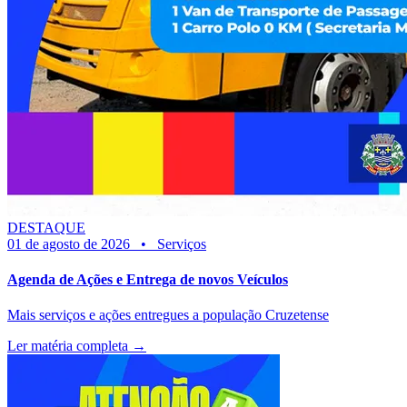
DESTAQUE
01 de agosto de 2026
•
Serviços
Agenda de Ações e Entrega de novos Veículos
Mais serviços e ações entregues a população Cruzetense
Ler matéria completa →