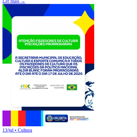
Ler mais →
13/jul
•
Cultura