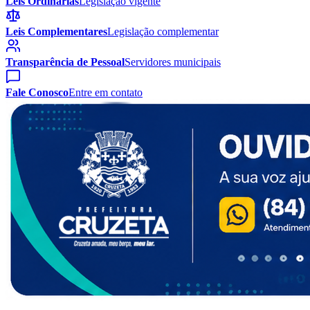
Leis Ordinárias
Legislação vigente
Leis Complementares
Legislação complementar
Transparência de Pessoal
Servidores municipais
Fale Conosco
Entre em contato