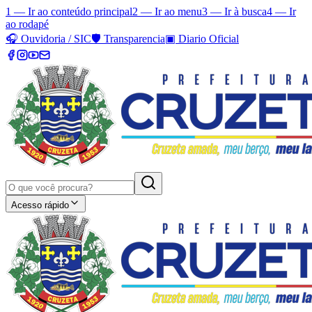
1 — Ir ao conteúdo principal
2 — Ir ao menu
3 — Ir à busca
4 — Ir
ao rodapé
🎧
Ouvidoria / SIC
🛡️
Transparencia
▣
Diario Oficial
Acesso rápido