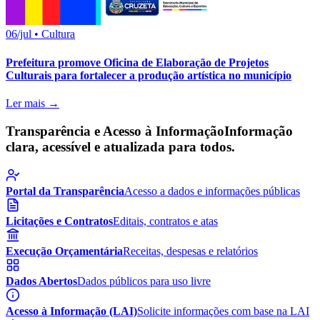
06/jul
•
Cultura
Prefeitura promove Oficina de Elaboração de Projetos
Culturais para fortalecer a produção artística no município
Ler mais →
Transparência e Acesso à Informação
Informação
clara, acessível e atualizada para todos.
Portal da Transparência
Acesso a dados e informações públicas
Licitações e Contratos
Editais, contratos e atas
Execução Orçamentária
Receitas, despesas e relatórios
Dados Abertos
Dados públicos para uso livre
Acesso à Informação (LAI)
Solicite informações com base na LAI