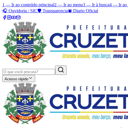
1 — Ir ao conteúdo principal
2 — Ir ao menu
3 — Ir à busca
4 — Ir ao
🎧
Ouvidoria / SIC
🛡️
Transparencia
▣
Diario Oficial
Acesso rápido