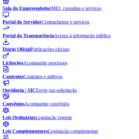
Sala do Empreendedor
MEI, consultas e servicos
Portal do Servidor
Contracheque e serviços
Portal da Transparência
Acesso à informação pública
Diário Oficial
Publicações oficiais
Licitações
Acompanhe processos
Contratos
Contratos e aditivos
Ouvidoria / SIC
Envie sua solicitação
Convênios
Acompanhe convênios
Leis Ordinárias
Legislação vigente
Leis Complementares
Legislação complementar