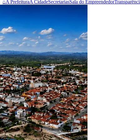
⌂
A Prefeitura
A Cidade
Secretarias
Sala do Empreendedor
Transparênci