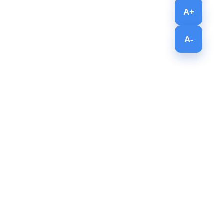
A+
A-