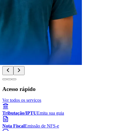
Acesso rápido
Ver todos os serviços
Tributação/IPTU
Emita sua guia
Nota Fiscal
Emissão de NFS-e