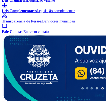
Leis Ordinárias
Legislação vigente
Leis Complementares
Legislação complementar
Transparência de Pessoal
Servidores municipais
Fale Conosco
Entre em contato