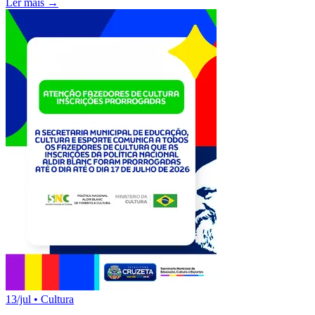
Ler mais →
13/jul
•
Cultura