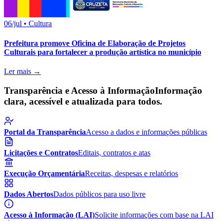
06/jul
•
Cultura
Prefeitura promove Oficina de Elaboração de Projetos
Culturais para fortalecer a produção artística no município
Ler mais →
Transparência e Acesso à Informação
Informação
clara, acessível e atualizada para todos.
Portal da Transparência
Acesso a dados e informações públicas
Licitações e Contratos
Editais, contratos e atas
Execução Orçamentária
Receitas, despesas e relatórios
Dados Abertos
Dados públicos para uso livre
Acesso à Informação (LAI)
Solicite informações com base na LAI