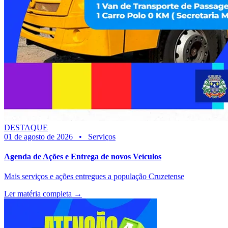
DESTAQUE
01 de agosto de 2026
•
Serviços
Agenda de Ações e Entrega de novos Veículos
Mais serviços e ações entregues a população Cruzetense
Ler matéria completa →