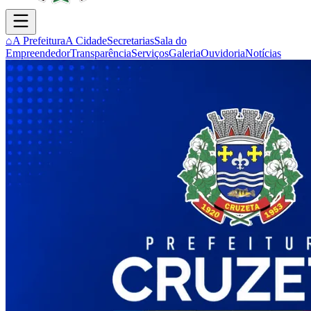
⌂
A Prefeitura
A Cidade
Secretarias
Sala do
Empreendedor
Transparência
Serviços
Galeria
Ouvidoria
Notícias