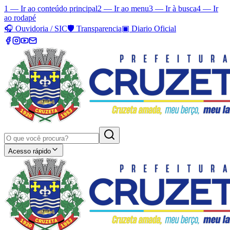
1 — Ir ao conteúdo principal
2 — Ir ao menu
3 — Ir à busca
4 — Ir
ao rodapé
🎧
Ouvidoria / SIC
🛡️
Transparencia
▣
Diario Oficial
Acesso rápido