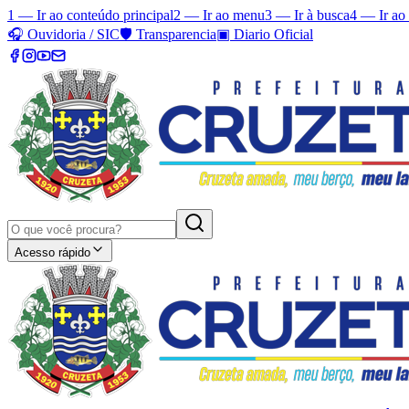
1 — Ir ao conteúdo principal
2 — Ir ao menu
3 — Ir à busca
4 — Ir ao
🎧
Ouvidoria / SIC
🛡️
Transparencia
▣
Diario Oficial
Acesso rápido