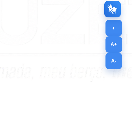
◐
A+
A-