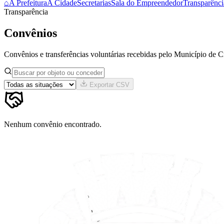
⌂
A Prefeitura
A Cidade
Secretarias
Sala do Empreendedor
Transparênci
Transparência
Convênios
Convênios e transferências voluntárias recebidas pelo Município de 
Exportar CSV
Nenhum convênio encontrado.