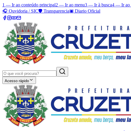
1 — Ir ao conteúdo principal
2 — Ir ao menu
3 — Ir à busca
4 — Ir ao
🎧
Ouvidoria / SIC
🛡️
Transparencia
▣
Diario Oficial
Acesso rápido