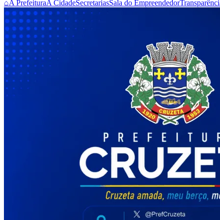
⌂
A Prefeitura
A Cidade
Secretarias
Sala do Empreendedor
Transparênci