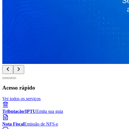
Acesso rápido
Ver todos os serviços
Tributação/IPTU
Emita sua guia
Nota Fiscal
Emissão de NFS-e