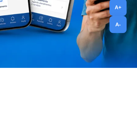
A+
A-