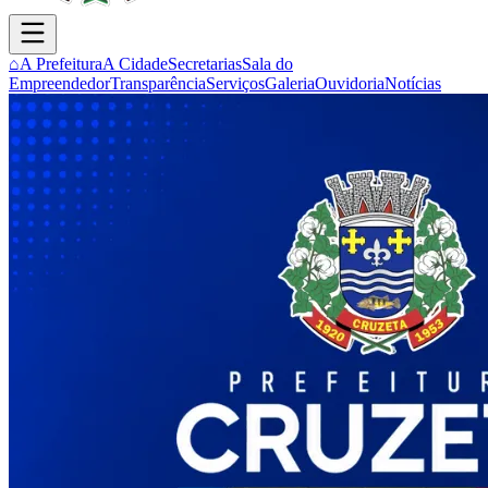
⌂
A Prefeitura
A Cidade
Secretarias
Sala do
Empreendedor
Transparência
Serviços
Galeria
Ouvidoria
Notícias