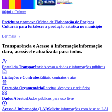
06/jul
•
Cultura
Prefeitura promove Oficina de Elaboração de Projetos
Culturais para fortalecer a produção artística no município
Ler mais →
Transparência e Acesso à Informação
Informação
clara, acessível e atualizada para todos.
Portal da Transparência
Acesso a dados e informações públicas
Licitações e Contratos
Editais, contratos e atas
Execução Orçamentária
Receitas, despesas e relatórios
Dados Abertos
Dados públicos para uso livre
Acesso à Informação (LAI)
Solicite informações com base na LAI