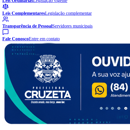
Leis Ordinárias
Legislação vigente
Leis Complementares
Legislação complementar
Transparência de Pessoal
Servidores municipais
Fale Conosco
Entre em contato