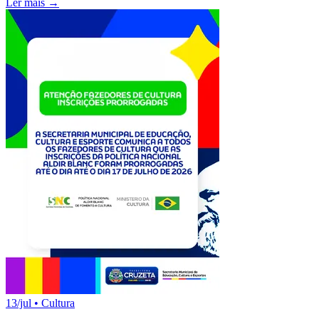
Ler mais →
13/jul
•
Cultura