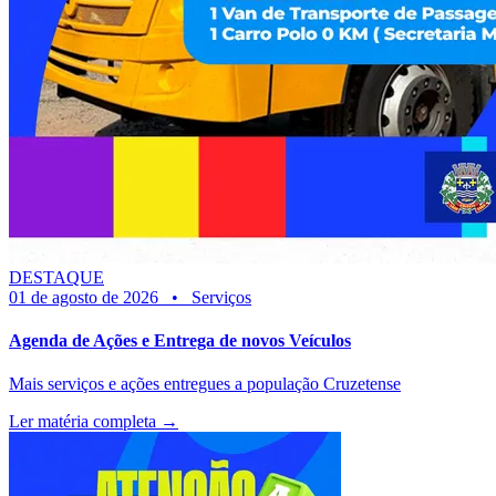
DESTAQUE
01 de agosto de 2026
•
Serviços
Agenda de Ações e Entrega de novos Veículos
Mais serviços e ações entregues a população Cruzetense
Ler matéria completa →