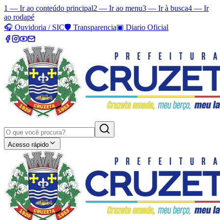
1 — Ir ao conteúdo principal
2 — Ir ao menu
3 — Ir à busca
4 — Ir
ao rodapé
🎧
Ouvidoria / SIC
🛡️
Transparencia
▣
Diario Oficial
Acesso rápido