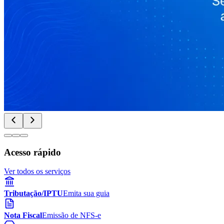
Acesso rápido
Ver todos os serviços
Tributação/IPTU
Emita sua guia
Nota Fiscal
Emissão de NFS-e