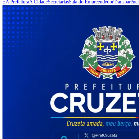
⌂
A Prefeitura
A Cidade
Secretarias
Sala do Empreendedor
Transparênci