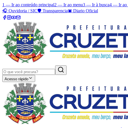
1 — Ir ao conteúdo principal
2 — Ir ao menu
3 — Ir à busca
4 — Ir ao
🎧
Ouvidoria / SIC
🛡️
Transparencia
▣
Diario Oficial
Acesso rápido