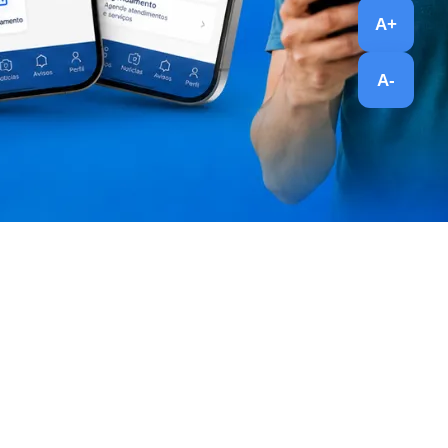
A+
A-