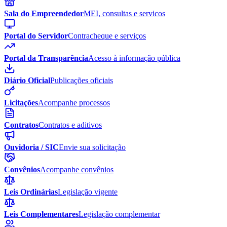
Sala do Empreendedor
MEI, consultas e servicos
Portal do Servidor
Contracheque e serviços
Portal da Transparência
Acesso à informação pública
Diário Oficial
Publicações oficiais
Licitações
Acompanhe processos
Contratos
Contratos e aditivos
Ouvidoria / SIC
Envie sua solicitação
Convênios
Acompanhe convênios
Leis Ordinárias
Legislação vigente
Leis Complementares
Legislação complementar