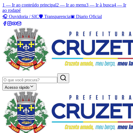
1 — Ir ao conteúdo principal
2 — Ir ao menu
3 — Ir à busca
4 — Ir
ao rodapé
🎧
Ouvidoria / SIC
🛡️
Transparencia
▣
Diario Oficial
Acesso rápido