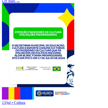
Ler mais →
13/jul
•
Cultura