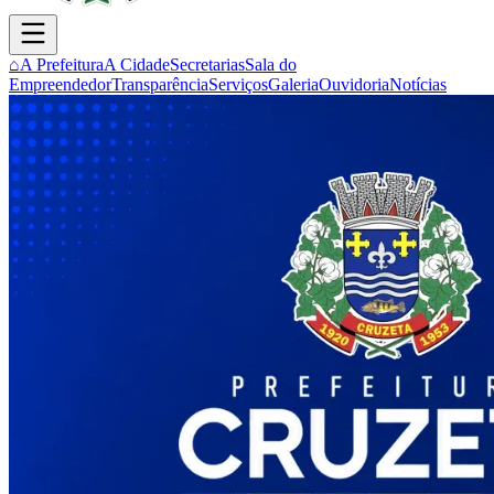
⌂
A Prefeitura
A Cidade
Secretarias
Sala do
Empreendedor
Transparência
Serviços
Galeria
Ouvidoria
Notícias