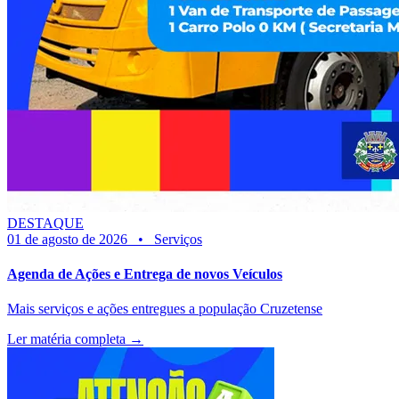
DESTAQUE
01 de agosto de 2026
•
Serviços
Agenda de Ações e Entrega de novos Veículos
Mais serviços e ações entregues a população Cruzetense
Ler matéria completa →