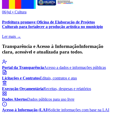
06/jul
•
Cultura
Prefeitura promove Oficina de Elaboração de Projetos
Culturais para fortalecer a produção artística no município
Ler mais →
Transparência e Acesso à Informação
Informação
clara, acessível e atualizada para todos.
Portal da Transparência
Acesso a dados e informações públicas
Licitações e Contratos
Editais, contratos e atas
Execução Orçamentária
Receitas, despesas e relatórios
Dados Abertos
Dados públicos para uso livre
Acesso à Informação (LAI)
Solicite informações com base na LAI