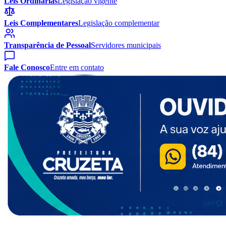
Leis Ordinárias
Legislação vigente
Leis Complementares
Legislação complementar
Transparência de Pessoal
Servidores municipais
Fale Conosco
Entre em contato