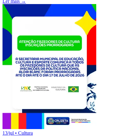
Ler mais →
13/jul
•
Cultura