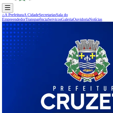
⌂
A Prefeitura
A Cidade
Secretarias
Sala do
Empreendedor
Transparência
Serviços
Galeria
Ouvidoria
Notícias