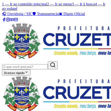
1 — Ir ao conteúdo principal
2 — Ir ao menu
3 — Ir à busca
4 — Ir
ao rodapé
🎧
Ouvidoria / SIC
🛡️
Transparencia
▣
Diario Oficial
Acesso rápido